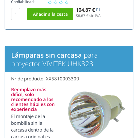
Confiabilidad:
104,87 €
[1]
86,67
€ sin IVA
Lámparas sin carcasa
para
proyector VIVITEK UHK328
N° de producto: XX5810003300
Reemplazo más
difícil, solo
recomendado a los
clientes hábiles con
experiencia
El montaje de la
bombilla sin la
carcasa dentro de la
carcasa original es