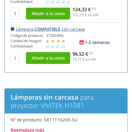
Confiabilidad:
124,33 €
[1]
102,75
€ sin IVA
Lámpara
COMPATIBLE
con carcasa
Código de producto:
Z72059ML
Calidad de imagen:
1-2 semanas
Confiabilidad:
96,52 €
[1]
79,77
€ sin IVA
Lámparas sin carcasa
para
proyector VIVITEK H1081
N° de producto: 5811116206-SU
Reemplazo más