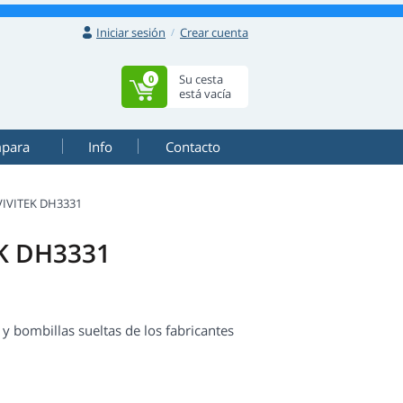
Iniciar sesión
Crear cuenta
Su cesta
0
está vacía
mpara
Info
Contacto
VIVITEK DH3331
EK DH3331
 bombillas sueltas de los fabricantes