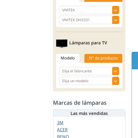
Lámparas para TV
Modelo
N° de producto
Marcas de lámparas
Las más vendidas
3M
ACER
BENQ