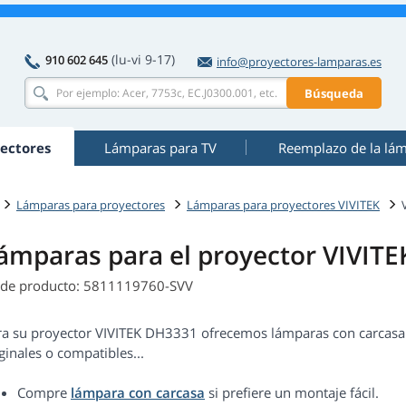
(lu-vi 9-17)
910 602 645
info@proyectores-lamparas.es
Búsqueda
ectores
Lámparas para TV
Reemplazo de la lá
Lámparas para proyectores
Lámparas para proyectores VIVITEK
ámparas para el proyector VIVIT
 de producto: 5811119760-SVV
ra su proyector VIVITEK DH3331 ofrecemos lámparas con carcasa y
ginales o compatibles...
Compre
lámpara con carcasa
si prefiere un montaje fácil.