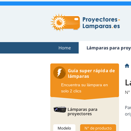
Home
Lámparas para proy
Guía super rápida de
lámparas
L
Encuentra su lámpara en
solo 2 clics
N°
Pa
Lámparas para
proyectores
ori
Modelo
N° de producto