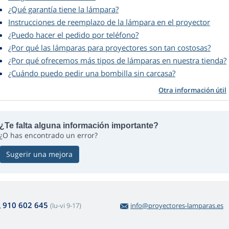
¿Qué garantía tiene la lámpara?
Instrucciones de reemplazo de la lámpara en el proyector
¿Puedo hacer el pedido por teléfono?
¿Por qué las lámparas para proyectores son tan costosas?
¿Por qué ofrecemos más tipos de lámparas en nuestra tienda?
¿Cuándo puedo pedir una bombilla sin carcasa?
Otra información útil
¿Te falta alguna información importante?
¿O has encontrado un error?
Sugerir una mejora
910 602 645
(lu-vi 9-17)
info@proyectores-lamparas.es