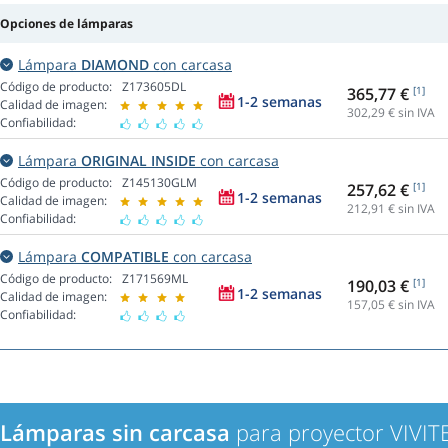
Opciones de lámparas
Lámpara
DIAMOND
con carcasa
Código de producto:
Z173605DL
365,77 €
[1]
1-2 semanas
Calidad de imagen:
302,29
€ sin IVA
Confiabilidad:
Lámpara
ORIGINAL INSIDE
con carcasa
Código de producto:
Z145130GLM
257,62 €
[1]
1-2 semanas
Calidad de imagen:
212,91
€ sin IVA
Confiabilidad:
Lámpara
COMPATIBLE
con carcasa
Código de producto:
Z171569ML
190,03 €
[1]
1-2 semanas
Calidad de imagen:
157,05
€ sin IVA
Confiabilidad:
Lámparas sin carcasa
para proyector VIVI