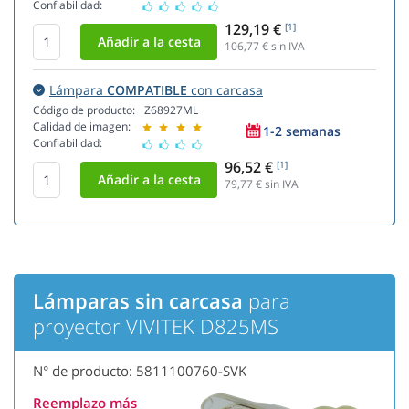
Confiabilidad:
129,19 €
[1]
106,77
€ sin IVA
Lámpara
COMPATIBLE
con carcasa
Código de producto:
Z68927ML
Calidad de imagen:
1-2 semanas
Confiabilidad:
96,52 €
[1]
79,77
€ sin IVA
Lámparas sin carcasa
para
proyector VIVITEK D825MS
N° de producto: 5811100760-SVK
Reemplazo más