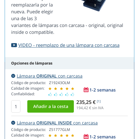
reemplazarla por la
nueva. Puede elegir
una de las 3
variantes de lámparas con carcasa - original, original
inside o compatible.
VIDEO - reemplazo de una lámpara con carcasa
Opciones de lámparas
Lámpara
ORIGINAL
con carcasa
Código de producto:
Z19243OLM
Calidad de imagen:
1-2 semanas
Confiabilidad:
235,25 €
[1]
194,42
€ sin IVA
Lámpara
ORIGINAL INSIDE
con carcasa
Código de producto:
Z51777GLM
Calidad de imagen:
1-2 semanas