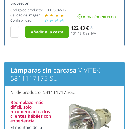
proveedor.
Código de producto:
Z119694ML2
Calidad de imagen:
Almacén externo
Confiabilidad:
122,43 €
[1]
101,18
€ sin IVA
Lámparas sin carcasa
VIVITEK
5811117175-SU
N° de producto: 5811117175-SU
Reemplazo más
difícil, solo
recomendado a los
clientes hábiles con
experiencia
El montaje de la