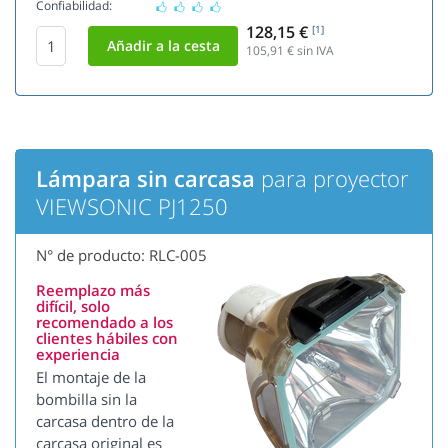
Confiabilidad:
128,15 €
[1]
105,91
€ sin IVA
Lámpara sin carcasa
para proyector
VIEWSONIC PJ1250
N° de producto: RLC-005
Reemplazo más
difícil, solo
recomendado a los
clientes hábiles con
experiencia
El montaje de la
bombilla sin la
carcasa dentro de la
carcasa original es