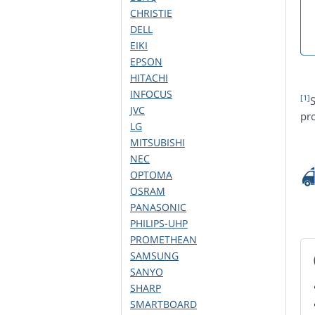
CHRISTIE
DELL
EIKI
EPSON
HITACHI
INFOCUS
[1]
S
JVC
pro
LG
MITSUBISHI
NEC
OPTOMA
OSRAM
PANASONIC
PHILIPS-UHP
PROMETHEAN
SAMSUNG
SANYO
SHARP
SMARTBOARD