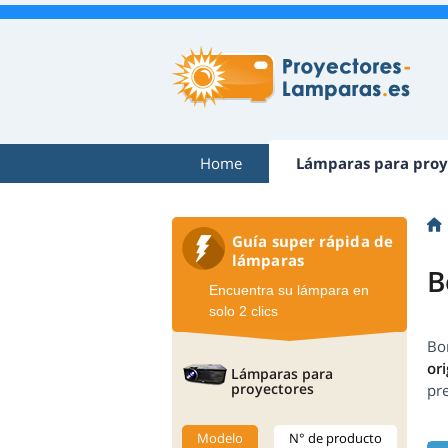
Home
Lámparas para proy
Guía super rápida de
lámparas
B
Encuentra su lámpara en
solo 2 clics
Bo
ori
Lámparas para
proyectores
pr
Modelo
N° de producto