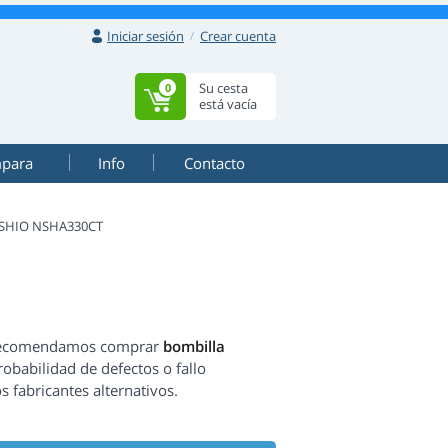
Iniciar sesión
Crear cuenta
Su cesta
0
está vacía
mpara
Info
Contacto
SHIO NSHA330CT
e recomendamos comprar
bombilla
obabilidad de defectos o fallo
s fabricantes alternativos.