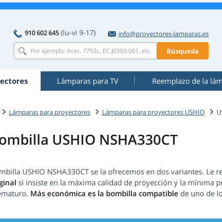
(lu-vi 9-17)
910 602 645
info@proyectores-lamparas.es
Búsqueda
ectores
Lámparas para TV
Reemplazo de la lá
Lámparas para proyectores
Lámparas para proyectores USHIO
U
ombilla USHIO NSHA330CT
mbilla USHIO NSHA330CT se la ofrecemos en dos variantes. L
ginal
si insiste en la máxima calidad de proyección y la mínima pr
ematuro.
Más económica es la bombilla compatible
de uno de lo