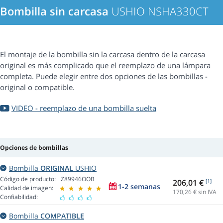
Bombilla sin carcasa
USHIO NSHA330CT
El montaje de la bombilla sin la carcasa dentro de la carcasa
original es más complicado que el reemplazo de una lámpara
completa. Puede elegir entre dos opciones de las bombillas -
original o compatible.
VIDEO - reemplazo de una bombilla suelta
Opciones de bombillas
Bombilla
ORIGINAL
USHIO
Código de producto:
Z89946OOB
206,01 €
[1]
1-2 semanas
Calidad de imagen:
170,26
€ sin IVA
Confiabilidad:
Bombilla
COMPATIBLE