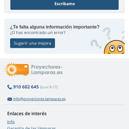
Escríbame
¿Te falta alguna información importante?
¿O has encontrado un error?
Sugerir una mejora
910 602 645
(lu-vi 9-17)
info@proyectores-lamparas.es
Enlaces de interés
Info
Garantía de las lámparas