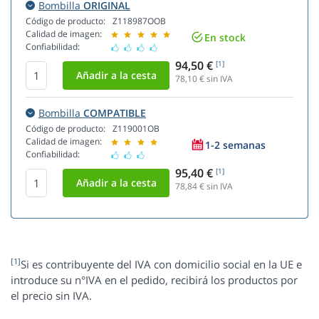
Bombilla
ORIGINAL
Código de producto:
Z118987OOB
Calidad de imagen:
En stock
Confiabilidad:
94,50 €
[1]
78,10
€ sin IVA
Bombilla
COMPATIBLE
Código de producto:
Z119001OB
Calidad de imagen:
1-2 semanas
Confiabilidad:
95,40 €
[1]
78,84
€ sin IVA
[1]
Si es contribuyente del IVA con domicilio social en la UE e
introduce su n°IVA en el pedido, recibirá los productos por
el precio sin IVA.