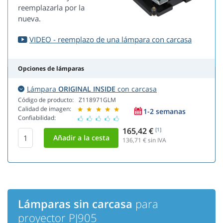
reemplazarla por la
nueva.
VIDEO - reemplazo de una lámpara con carcasa
Opciones de lámparas
Lámpara
ORIGINAL INSIDE
con carcasa
Código de producto:
Z118971GLM
Calidad de imagen:
1-2 semanas
Confiabilidad:
165,42 €
[1]
136,71
€ sin IVA
Lámparas sin carcasa
para
proyector PJ905