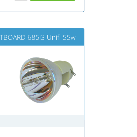
TBOARD 685i3 Unifi 55w