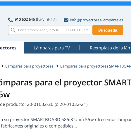
(lu-vi 9-17)
910 602 645
info@proyectores-lamparas.es
Búsqueda
ectores
Lámparas para TV
Reemplazo de la lá
Lámparas para proyectores
Lámparas para proyectores SMARTBOA
ámparas para el proyector SMAR
5w
 de producto: 20-01032-20 (o 20-01032-21)
ra su proyector SMARTBOARD 685i3 Unifi 55w ofrecemos lámparas
 fabricantes originales o compatibles...