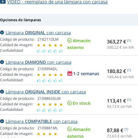
VIDEO - reemplazo de una lámpara con carcasa
Opciones de lámparas
Lámpara
ORIGINAL
con carcasa
Código de producto:
Z18211OLM
Almacén
363,27 €
[1]
Calidad de imagen:
externo
300,22
€ sin IVA
Confiabilidad:
Lámpara
DIAMOND
con carcasa
Código de producto:
Z109994DL
180,82 €
[1]
1-2 semanas
Calidad de imagen:
149,44
€ sin IVA
Confiabilidad:
Lámpara
ORIGINAL INSIDE
con carcasa
Código de producto:
Z109865GLM
113,41 €
[1]
En stock
Calidad de imagen:
93,73
€ sin IVA
Confiabilidad:
Lámpara
COMPATIBLE
con carcasa
Código de producto:
Z109881ML
Almacén
87,88 €
[1]
Calidad de imagen:
externo
72,63
€ sin IVA