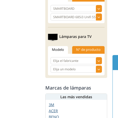
Lámparas para TV
Modelo
N° de producto
Marcas de lámparas
Las más vendidas
3M
ACER
BENQ