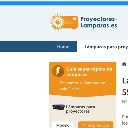
Home
Lámparas para proy
Guía super rápida de
lámparas
L
Encuentra su lámpara en
solo 2 clics
5
N°
Lámparas para
proyectores
Pa
los
Modelo
N° de producto