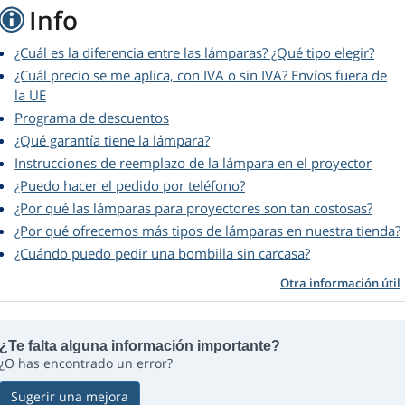
Info
¿Cuál es la diferencia entre las lámparas? ¿Qué tipo elegir?
¿Cuál precio se me aplica, con IVA o sin IVA? Envíos fuera de
la UE
Programa de descuentos
¿Qué garantía tiene la lámpara?
Instrucciones de reemplazo de la lámpara en el proyector
¿Puedo hacer el pedido por teléfono?
¿Por qué las lámparas para proyectores son tan costosas?
¿Por qué ofrecemos más tipos de lámparas en nuestra tienda?
¿Cuándo puedo pedir una bombilla sin carcasa?
Otra información útil
¿Te falta alguna información importante?
¿O has encontrado un error?
Sugerir una mejora