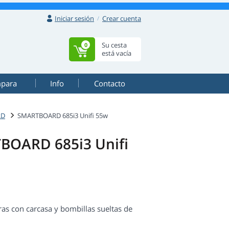
Iniciar sesión
Crear cuenta
Su cesta
0
está vacía
mpara
Info
Contacto
RD
SMARTBOARD 685i3 Unifi 55w
TBOARD 685i3 Unifi
 con carcasa y bombillas sueltas de