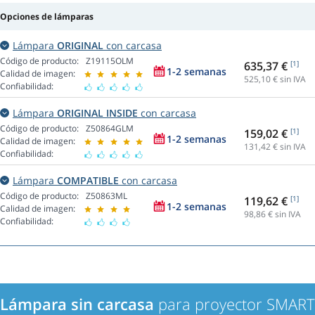
Opciones de lámparas
Lámpara
ORIGINAL
con carcasa
Código de producto:
Z19115OLM
635,37 €
[1]
1-2 semanas
Calidad de imagen:
525,10
€ sin IVA
Confiabilidad:
Lámpara
ORIGINAL INSIDE
con carcasa
Código de producto:
Z50864GLM
159,02 €
[1]
1-2 semanas
Calidad de imagen:
131,42
€ sin IVA
Confiabilidad:
Lámpara
COMPATIBLE
con carcasa
Código de producto:
Z50863ML
119,62 €
[1]
1-2 semanas
Calidad de imagen:
98,86
€ sin IVA
Confiabilidad:
Lámpara sin carcasa
para proyector SMAR