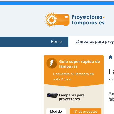
Home
Lámparas para proy
Guía super rápida de
lámparas
L
Encuentra su lámpara en
solo 2 clics
N°
Pa
Lámparas para
proyectores
fab
Modelo
N° de producto