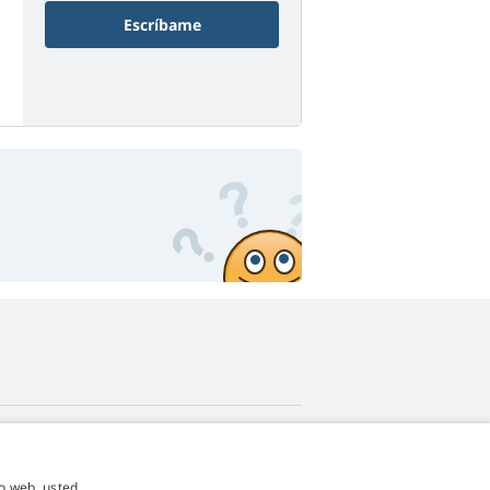
Escríbame
4,9
estrellas
io web, usted