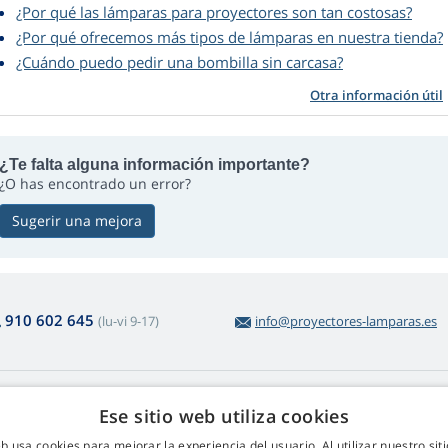
¿Por qué las lámparas para proyectores son tan costosas?
¿Por qué ofrecemos más tipos de lámparas en nuestra tienda?
¿Cuándo puedo pedir una bombilla sin carcasa?
Otra información útil
¿Te falta alguna información importante?
¿O has encontrado un error?
Sugerir una mejora
910 602 645
(lu-vi 9-17)
info@proyectores-lamparas.es
obre la compra
Web Retail s.r.o.
Ese sitio web utiliza cookies
voluciones y reclamaciones
Contacto
eb usa cookies para mejorar la experiencia del usuario. Al utilizar nuestro sit