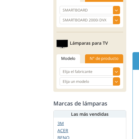
Lámparas para TV
Modelo
N° de producto
Marcas de lámparas
Las más vendidas
3M
ACER
BENQ