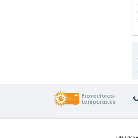
Enlaces de interés
S
Info
De
Este sitio w