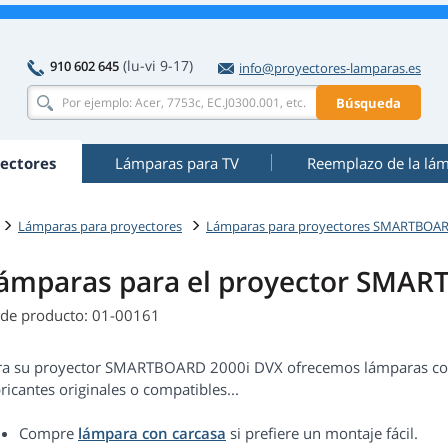
(lu-vi 9-17)
910 602 645
info@proyectores-lamparas.es
Búsqueda
ectores
Lámparas para TV
Reemplazo de la lá
Lámparas para proyectores
Lámparas para proyectores SMARTBOA
ámparas para el proyector SMAR
 de producto: 01-00161
ra su proyector SMARTBOARD 2000i DVX ofrecemos lámparas con c
ricantes originales o compatibles...
Compre
lámpara con carcasa
si prefiere un montaje fácil.