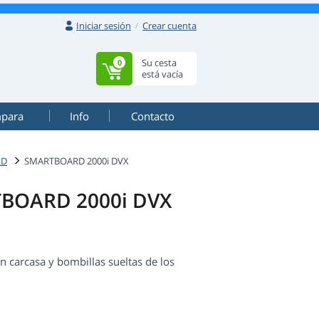
Iniciar sesión
Crear cuenta
Su cesta
0
está vacía
mpara
Info
Contacto
RD
SMARTBOARD 2000i DVX
TBOARD 2000i DVX
arcasa y bombillas sueltas de los