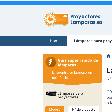
Home
Lámparas para proy
Guía super rápida de
lámparas
L
Encuentra su lámpara en
solo 2 clics
N°
Of
Lámparas para
proyectores
bo
o f
Modelo
N° de producto