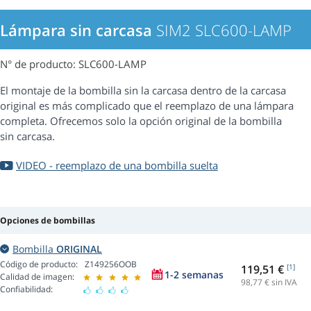
Lámpara sin carcasa
SIM2 SLC600-LAMP
N° de producto: SLC600-LAMP
El montaje de la bombilla sin la carcasa dentro de la carcasa
original es más complicado que el reemplazo de una lámpara
completa. Ofrecemos solo la opción original de la bombilla
sin carcasa.
VIDEO - reemplazo de una bombilla suelta
Opciones de bombillas
Bombilla
ORIGINAL
Código de producto:
Z149256OOB
119,51 €
[1]
1-2 semanas
Calidad de imagen:
98,77
€ sin IVA
Confiabilidad: