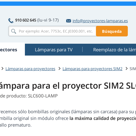
(lu-vi 9-17)
910 602 645
info@proyectores-lamparas.es
Búsqueda
ectores
Lámparas para TV
Reemplazo de la lá
Lámparas para proyectores
Lámparas para proyectores SIM2
SI
ámpara para el proyector SIM2 
 de producto: SLC600-LAMP
recemos sólo bombillas originales (lámparas sin carcasa) para s
mbilla original sin módulo ofrece
la máxima calidad de proyecci
allo prematuro.