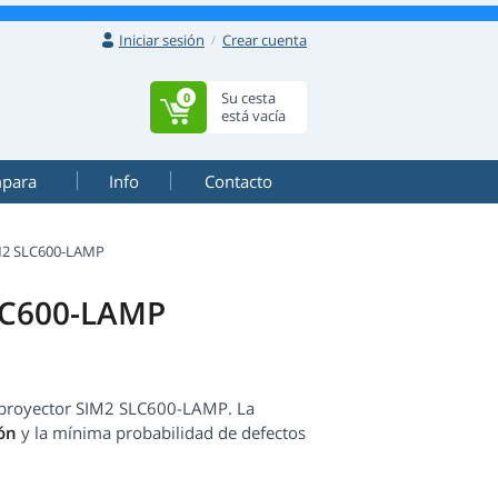
Iniciar sesión
Crear cuenta
Su cesta
0
está vacía
mpara
Info
Contacto
M2 SLC600-LAMP
SLC600-LAMP
u proyector SIM2 SLC600-LAMP. La
ón
y la mínima probabilidad de defectos