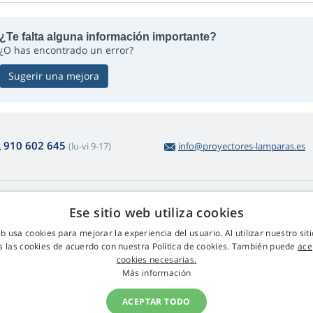
¿Te falta alguna información importante?
¿O has encontrado un error?
Sugerir una mejora
910 602 645
(lu-vi 9-17)
info@proyectores-lamparas.es
obre la compra
Web Retail s.r.o.
Ese sitio web utiliza cookies
voluciones y reclamaciones
Contacto
eb usa cookies para mejorar la experiencia del usuario. Al utilizar nuestro sit
volución sencilla de productos
GDRP
s las cookies de acuerdo con nuestra Política de cookies. También puede
ace
ndiciones comerciales
cookies necesarias.
ocedimiento de reclamos
Más información
ACEPTAR TODO