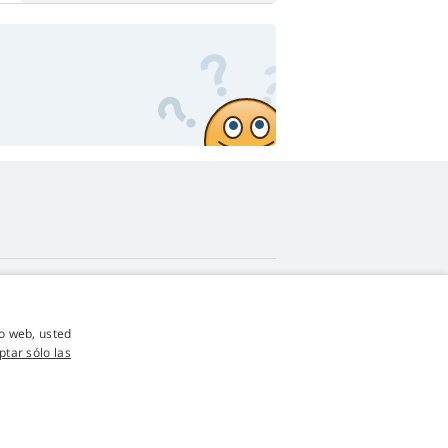
4,9
estrellas
io web, usted
545 opiniones
Google
ptar sólo las