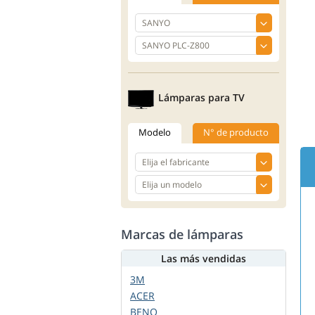
Lámparas para TV
Modelo
N° de producto
Marcas de lámparas
Las más vendidas
3M
ACER
BENQ