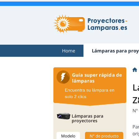
Home
Lámparas para proy
Guía super rápida de
lámparas
L
Encuentra su lámpara en
solo 2 clics
Z
N°
Lámparas para
proyectores
Pa
ori
Modelo
N° de producto