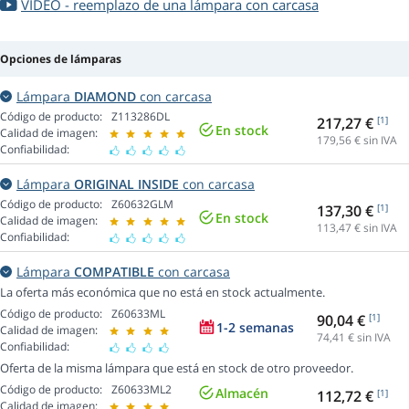
VIDEO - reemplazo de una lámpara con carcasa
Opciones de lámparas
Lámpara
DIAMOND
con carcasa
Código de producto:
Z113286DL
217,27 €
[1]
En stock
Calidad de imagen:
179,56
€ sin IVA
Confiabilidad:
Lámpara
ORIGINAL INSIDE
con carcasa
Código de producto:
Z60632GLM
137,30 €
[1]
En stock
Calidad de imagen:
113,47
€ sin IVA
Confiabilidad:
Lámpara
COMPATIBLE
con carcasa
La oferta más económica que no está en stock actualmente.
Código de producto:
Z60633ML
90,04 €
[1]
1-2 semanas
Calidad de imagen:
74,41
€ sin IVA
Confiabilidad:
Oferta de la misma lámpara que está en stock de otro proveedor.
Código de producto:
Z60633ML2
Almacén
112,72 €
[1]
Calidad de imagen: