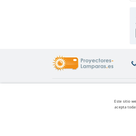
Enlaces de interés
S
Info
De
Este sitio w
Garantía de las lámparas
De
acepta toda
Programa de descuentos
Co
Cómo cambiar la lámpara
Pr
Qué lámpara elegir