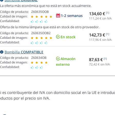
La oferta más económica que no está en stock actualmente.
Código de producto:
Z60635OOB
134,60 €
[1]
1-2 semanas
Calidad de imagen:
111,24
€ sin IVA
Confiabilidad:
Oferta de la misma lámpara que está en stock de otro proveedor.
Código de producto:
Z60635OOB2
142,73 €
[1]
En stock
Calidad de imagen:
117,96
€ sin IVA
Confiabilidad:
Bombilla
COMPATIBLE
Código de producto:
Z60634OB
Almacén
87,63 €
[1]
Calidad de imagen:
externo
72,42
€ sin IVA
Confiabilidad:
i es contribuyente del IVA con domicilio social en la UE e introduc
ductos por el precio sin IVA.