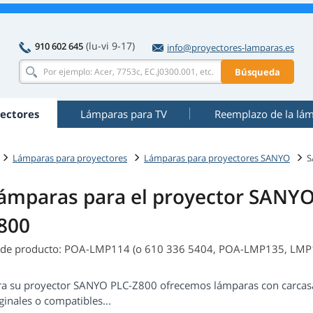
(lu-vi 9-17)
910 602 645
info@proyectores-lamparas.es
Búsqueda
ectores
Lámparas para TV
Reemplazo de la lá
Lámparas para proyectores
Lámparas para proyectores SANYO
S
ámparas para el proyector SANYO
800
 de producto: POA-LMP114 (o 610 336 5404, POA-LMP135, LMP
ra su proyector SANYO PLC-Z800 ofrecemos lámparas con carcasa 
ginales o compatibles...