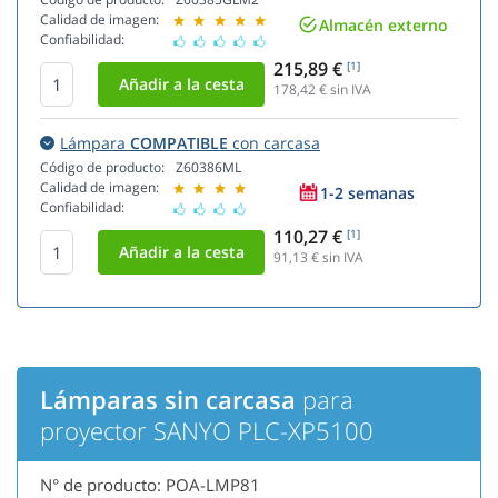
Calidad de imagen:
Almacén externo
Confiabilidad:
215,89 €
[1]
178,42
€ sin IVA
Lámpara
COMPATIBLE
con carcasa
Código de producto:
Z60386ML
Calidad de imagen:
1-2 semanas
Confiabilidad:
110,27 €
[1]
91,13
€ sin IVA
Lámparas sin carcasa
para
proyector SANYO PLC-XP5100
N° de producto: POA-LMP81