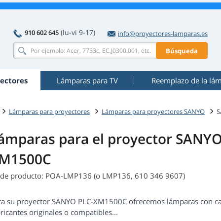
(lu-vi 9-17)
910 602 645
info@proyectores-lamparas.es
Búsqueda
ectores
Lámparas para TV
Reemplazo de la lá
Lámparas para proyectores
Lámparas para proyectores SANYO
S
ámparas para el proyector SANYO
M1500C
 de producto: POA-LMP136 (o LMP136, 610 346 9607)
ra su proyector SANYO PLC-XM1500C ofrecemos lámparas con carc
ricantes originales o compatibles...