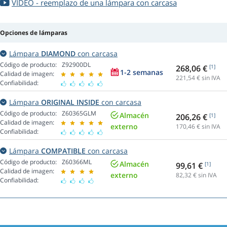
VIDEO - reemplazo de una lámpara con carcasa
Opciones de lámparas
Lámpara
DIAMOND
con carcasa
Código de producto:
Z92900DL
268,06 €
[1]
1-2 semanas
Calidad de imagen:
221,54
€ sin IVA
Confiabilidad:
Lámpara
ORIGINAL INSIDE
con carcasa
Código de producto:
Z60365GLM
Almacén
206,26 €
[1]
Calidad de imagen:
externo
170,46
€ sin IVA
Confiabilidad:
Lámpara
COMPATIBLE
con carcasa
Código de producto:
Z60366ML
Almacén
99,61 €
[1]
Calidad de imagen:
externo
82,32
€ sin IVA
Confiabilidad: