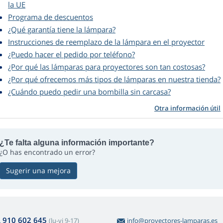
la UE
Programa de descuentos
¿Qué garantía tiene la lámpara?
Instrucciones de reemplazo de la lámpara en el proyector
¿Puedo hacer el pedido por teléfono?
¿Por qué las lámparas para proyectores son tan costosas?
¿Por qué ofrecemos más tipos de lámparas en nuestra tienda?
¿Cuándo puedo pedir una bombilla sin carcasa?
Otra información útil
¿Te falta alguna información importante?
¿O has encontrado un error?
Sugerir una mejora
910 602 645
(lu-vi 9-17)
info@proyectores-lamparas.es