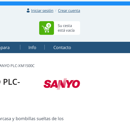
Iniciar sesión
Crear cuenta
Su cesta
0
está vacía
mpara
Info
Contacto
ANYO PLC-XM1500C
 PLC-
asa y bombillas sueltas de los