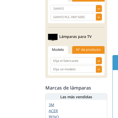
Lámparas para TV
Modelo
N° de producto
Marcas de lámparas
Las más vendidas
3M
ACER
BENQ