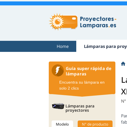
Home
Lámparas para proy
Guía super rápida de
lámparas
L
Encuentra su lámpara en
solo 2 clics
X
N°
Lámparas para
proyectores
Pa
fab
Modelo
N° de producto