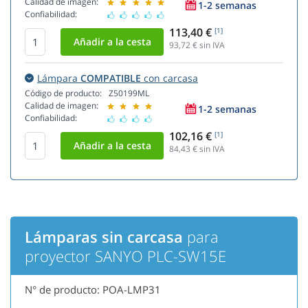
Calidad de imagen:
1-2 semanas
Confiabilidad:
113,40 €
[1]
93,72
€ sin IVA
Lámpara
COMPATIBLE
con carcasa
Código de producto:
Z50199ML
Calidad de imagen:
1-2 semanas
Confiabilidad:
102,16 €
[1]
84,43
€ sin IVA
Lámparas sin carcasa
para
proyector SANYO PLC-SW15E
N° de producto: POA-LMP31