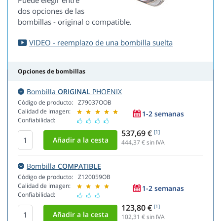
Puede elegir entre
dos opciones de las
bombillas - original o compatible.
VIDEO - reemplazo de una bombilla suelta
Opciones de bombillas
Bombilla
ORIGINAL
PHOENIX
Código de producto:
Z79037OOB
Calidad de imagen:
1-2 semanas
Confiabilidad:
537,69 €
[1]
444,37
€ sin IVA
Bombilla
COMPATIBLE
Código de producto:
Z120059OB
Calidad de imagen:
1-2 semanas
Confiabilidad:
123,80 €
[1]
102,31
€ sin IVA