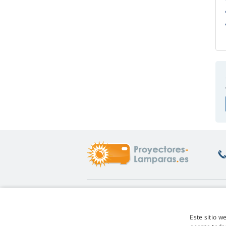
Enlaces de interés
S
Info
De
Este sitio w
Garantía de las lámparas
De