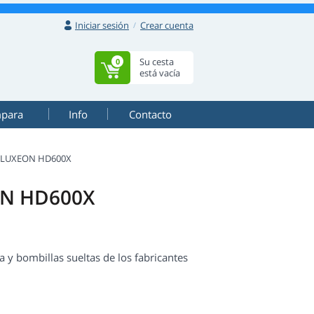
Iniciar sesión
Crear cuenta
Su cesta
0
está vacía
mpara
Info
Contacto
LUXEON HD600X
ON HD600X
 bombillas sueltas de los fabricantes