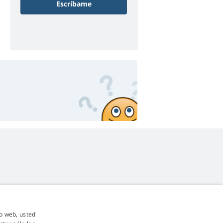
Escríbame
4,9
estrellas
io web, usted
545 opiniones
Google