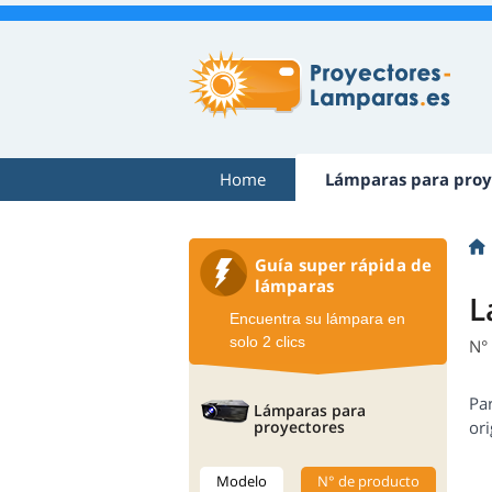
Home
Lámparas para proy
Guía super rápida de
lámparas
L
Encuentra su lámpara en
solo 2 clics
N°
Pa
Lámparas para
proyectores
ori
Modelo
N° de producto