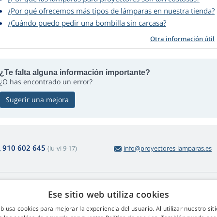
¿Por qué ofrecemos más tipos de lámparas en nuestra tienda?
¿Cuándo puedo pedir una bombilla sin carcasa?
Otra información útil
¿Te falta alguna información importante?
¿O has encontrado un error?
Sugerir una mejora
910 602 645
(lu-vi 9-17)
info@proyectores-lamparas.es
obre la compra
Web Retail s.r.o.
Ese sitio web utiliza cookies
voluciones y reclamaciones
Contacto
eb usa cookies para mejorar la experiencia del usuario. Al utilizar nuestro sit
volución sencilla de productos
GDRP