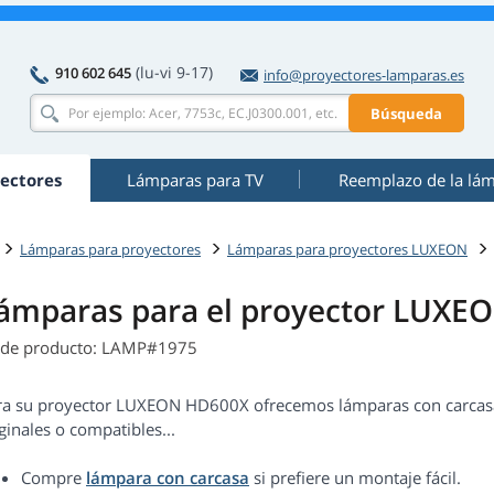
(lu-vi 9-17)
910 602 645
info@proyectores-lamparas.es
Búsqueda
ectores
Lámparas para TV
Reemplazo de la lá
Lámparas para proyectores
Lámparas para proyectores LUXEON
ámparas para el proyector LUXE
 de producto: LAMP#1975
ra su proyector LUXEON HD600X ofrecemos lámparas con carcasa y
ginales o compatibles...
Compre
lámpara con carcasa
si prefiere un montaje fácil.