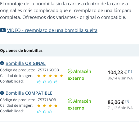
El montaje de la bombilla sin la carcasa dentro de la carcasa
original es más complicado que el reemplazo de una lámpara
completa. Ofrecemos dos variantes - original o compatible.
VIDEO - reemplazo de una bombilla suelta
Opciones de bombillas
Bombilla
ORIGINAL
Código de producto:
Z57716OOB
Almacén
104,23 €
[1]
Calidad de imagen:
externo
86,14
€ sin IVA
Confiabilidad:
Bombilla
COMPATIBLE
Código de producto:
Z57718OB
Almacén
86,06 €
[1]
Calidad de imagen:
externo
71,12
€ sin IVA
Confiabilidad: