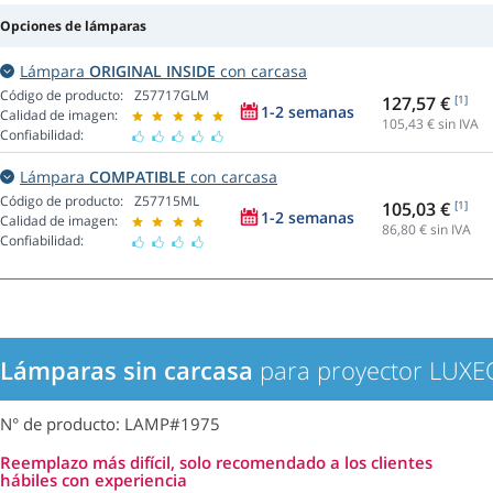
Opciones de lámparas
Lámpara
ORIGINAL INSIDE
con carcasa
Código de producto:
Z57717GLM
127,57 €
[1]
1-2 semanas
Calidad de imagen:
105,43
€ sin IVA
Confiabilidad:
Lámpara
COMPATIBLE
con carcasa
Código de producto:
Z57715ML
105,03 €
[1]
1-2 semanas
Calidad de imagen:
86,80
€ sin IVA
Confiabilidad:
Lámparas sin carcasa
para proyector LUX
N° de producto: LAMP#1975
Reemplazo más difícil, solo recomendado a los clientes
hábiles con experiencia