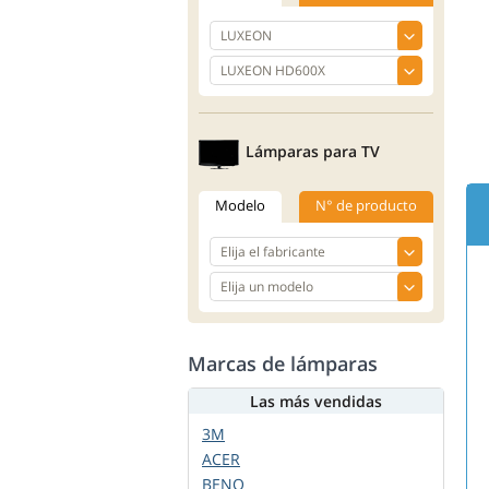
Lámparas para TV
Modelo
N° de producto
Marcas de lámparas
Las más vendidas
3M
ACER
BENQ