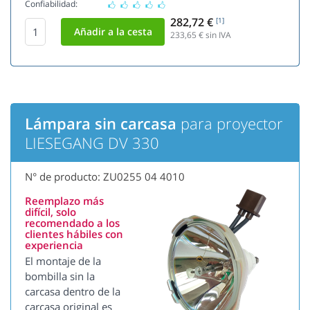
Confiabilidad:
282,72 €
[1]
233,65
€ sin IVA
Lámpara sin carcasa
para proyector
LIESEGANG DV 330
N° de producto: ZU0255 04 4010
Reemplazo más
difícil, solo
recomendado a los
clientes hábiles con
experiencia
El montaje de la
bombilla sin la
carcasa dentro de la
carcasa original es