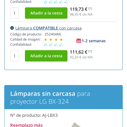
Confiabilidad:
119,73 €
[1]
98,95
€ sin IVA
Lámpara
COMPATIBLE
con carcasa
Código de producto:
Z52404ML
Calidad de imagen:
1-2 semanas
Confiabilidad:
111,62 €
[1]
92,25
€ sin IVA
Lámparas sin carcasa
para
proyector LG BX-324
N° de producto: AJ-LBX3
Reemplazo más