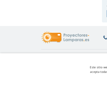
Enlaces de interés
S
Info
De
Este sitio w
Garantía de las lámparas
De
acepta toda
Programa de descuentos
Co
Cómo cambiar la lámpara
Pr
Qué lámpara elegir