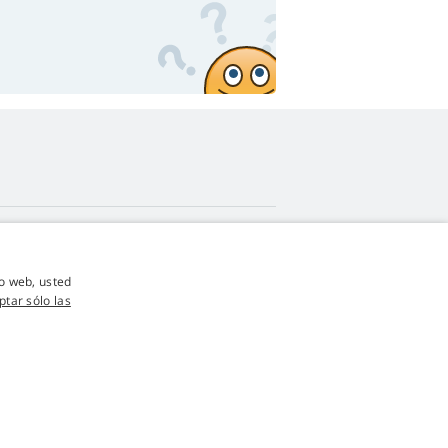
4,9
estrellas
io web, usted
545 opiniones
Google
ptar sólo las