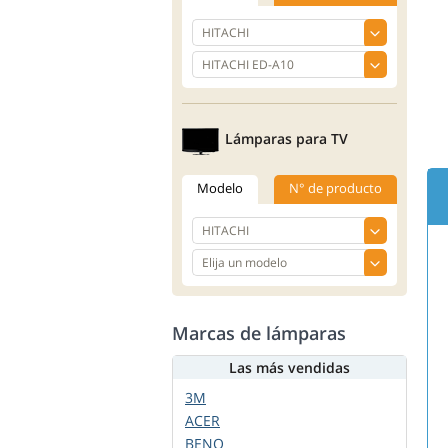
Lámparas para TV
Modelo
N° de producto
Marcas de lámparas
Las más vendidas
3M
ACER
BENQ