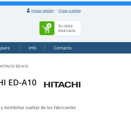
Iniciar sesión
Crear cuenta
Su cesta
0
está vacía
mpara
Info
Contacto
HITACHI ED-A10
HI ED-A10
 bombillas sueltas de los fabricantes