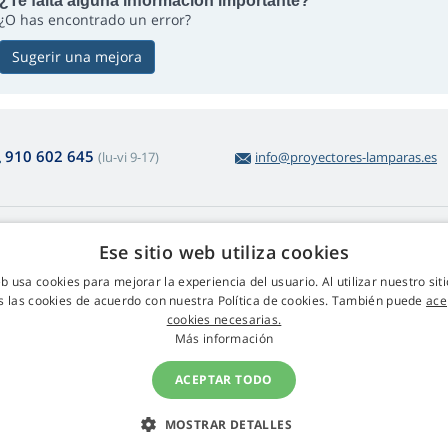
¿Te falta alguna información importante?
¿O has encontrado un error?
Sugerir una mejora
910 602 645
(lu-vi 9-17)
info@proyectores-lamparas.es
obre la compra
Web Retail s.r.o.
Ese sitio web utiliza cookies
voluciones y reclamaciones
Contacto
eb usa cookies para mejorar la experiencia del usuario. Al utilizar nuestro sit
volución sencilla de productos
GDRP
s las cookies de acuerdo con nuestra Política de cookies. También puede
ace
ndiciones comerciales
cookies necesarias.
ocedimiento de reclamos
Más información
ACEPTAR TODO
MOSTRAR DETALLES
© 2009 - 2026 Proyectores-Lamparas.es