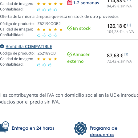
114,33 €
1-2 semanas
Calidad de imagen:
94,49
€ sin IVA
Confiabilidad:
Oferta de la misma lámpara que está en stock de otro proveedor.
Código de producto:
Z62190OOB2
126,18 €
[1]
En stock
Calidad de imagen:
104,28
€ sin IVA
Confiabilidad:
Bombilla
COMPATIBLE
Código de producto:
Z62189OB
Almacén
87,63 €
[1]
Calidad de imagen:
externo
72,42
€ sin IVA
Confiabilidad:
i es contribuyente del IVA con domicilio social en la UE e introduc
ductos por el precio sin IVA.
Entrega en 24 horas
Programa de
descuentos