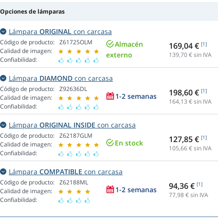
Opciones de lámparas
Lámpara
ORIGINAL
con carcasa
Código de producto:
Z61725OLM
Almacén
169,04 €
[1]
Calidad de imagen:
externo
139,70
€ sin IVA
Confiabilidad:
Lámpara
DIAMOND
con carcasa
Código de producto:
Z92636DL
198,60 €
[1]
1-2 semanas
Calidad de imagen:
164,13
€ sin IVA
Confiabilidad:
Lámpara
ORIGINAL INSIDE
con carcasa
Código de producto:
Z62187GLM
127,85 €
[1]
En stock
Calidad de imagen:
105,66
€ sin IVA
Confiabilidad:
Lámpara
COMPATIBLE
con carcasa
Código de producto:
Z62188ML
94,36 €
[1]
1-2 semanas
Calidad de imagen:
77,98
€ sin IVA
Confiabilidad: