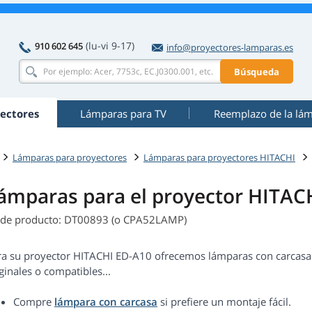
(lu-vi 9-17)
910 602 645
info@proyectores-lamparas.es
Búsqueda
ectores
Lámparas para TV
Reemplazo de la lá
Lámparas para proyectores
Lámparas para proyectores HITACHI
ámparas para el proyector HITAC
 de producto: DT00893 (o CPA52LAMP)
ra su proyector HITACHI ED-A10 ofrecemos lámparas con carcasa y
ginales o compatibles...
Compre
lámpara con carcasa
si prefiere un montaje fácil.