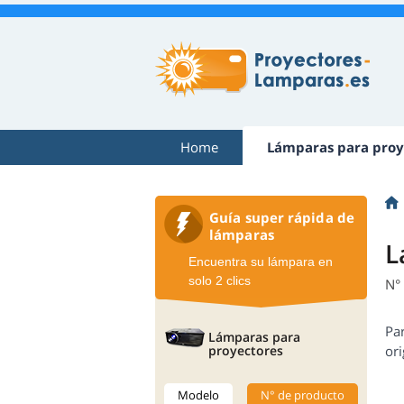
Home
Lámparas para proy
Guía super rápida de
lámparas
L
Encuentra su lámpara en
solo 2 clics
N°
Pa
Lámparas para
proyectores
ori
Modelo
N° de producto