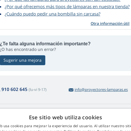
¿Por qué ofrecemos más tipos de lámparas en nuestra tienda?
¿Cuándo puedo pedir una bombilla sin carcasa?
Otra información útil
¿Te falta alguna información importante?
¿O has encontrado un error?
Sugerir una mejora
910 602 645
(lu-vi 9-17)
info@proyectores-lamparas.es
obre la compra
Web Retail s.r.o.
Ese sitio web utiliza cookies
voluciones y reclamaciones
Contacto
eb usa cookies para mejorar la experiencia del usuario. Al utilizar nuestro sit
volución sencilla de productos
GDRP