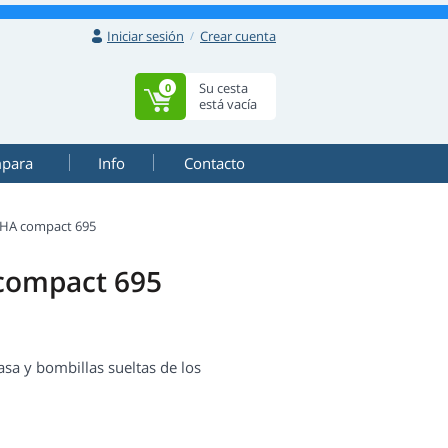
Iniciar sesión
Crear cuenta
Su cesta
0
está vacía
mpara
Info
Contacto
HA compact 695
 compact 695
a y bombillas sueltas de los