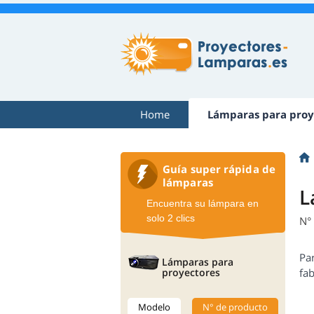
Home
Lámparas para proy
Guía super rápida de
lámparas
L
Encuentra su lámpara en
solo 2 clics
N°
Pa
Lámparas para
proyectores
fab
Modelo
N° de producto