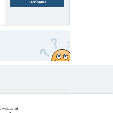
Escríbame
4,9
estrellas
io web, usted
545 opiniones
Google