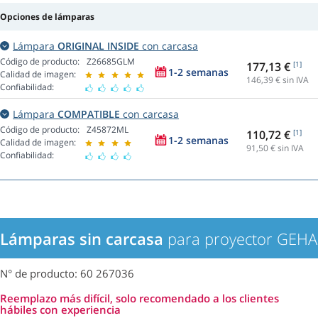
Opciones de lámparas
Lámpara
ORIGINAL INSIDE
con carcasa
Código de producto:
Z26685GLM
177,13 €
[1]
1-2 semanas
Calidad de imagen:
146,39
€ sin IVA
Confiabilidad:
Lámpara
COMPATIBLE
con carcasa
Código de producto:
Z45872ML
110,72 €
[1]
1-2 semanas
Calidad de imagen:
91,50
€ sin IVA
Confiabilidad:
Lámparas sin carcasa
para proyector GEHA
N° de producto: 60 267036
Reemplazo más difícil, solo recomendado a los clientes
hábiles con experiencia