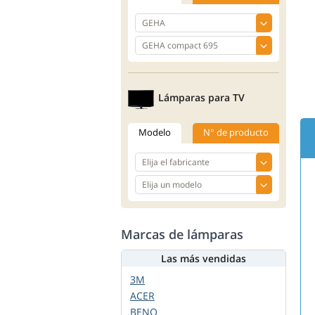
Lámparas para TV
Modelo
N° de producto
Marcas de lámparas
Las más vendidas
3M
ACER
BENQ