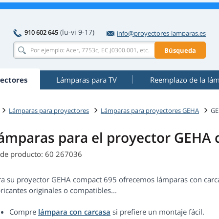
(lu-vi 9-17)
910 602 645
info@proyectores-lamparas.es
Búsqueda
ectores
Lámparas para TV
Reemplazo de la lá
Lámparas para proyectores
Lámparas para proyectores GEHA
GE
ámparas para el proyector GEHA
 de producto: 60 267036
ra su proyector GEHA compact 695 ofrecemos lámparas con carcas
ricantes originales o compatibles...
Compre
lámpara con carcasa
si prefiere un montaje fácil.