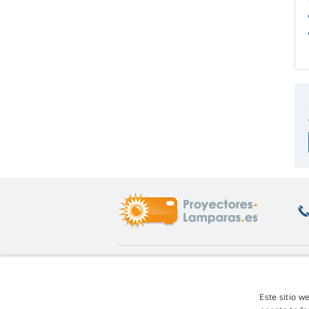
Enlaces de interés
S
Info
De
Este sitio w
Garantía de las lámparas
De