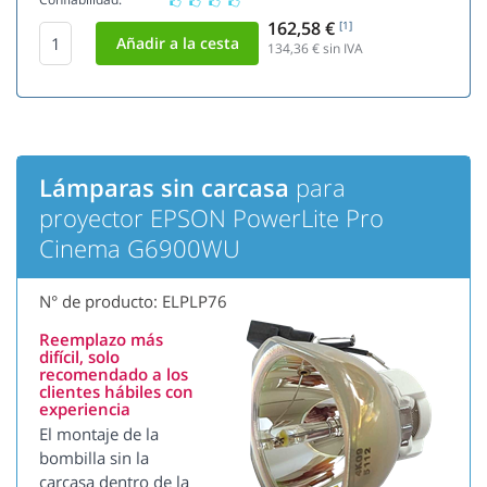
162,58 €
[1]
134,36
€ sin IVA
Lámparas sin carcasa
para
proyector EPSON PowerLite Pro
Cinema G6900WU
N° de producto: ELPLP76
Reemplazo más
difícil, solo
recomendado a los
clientes hábiles con
experiencia
El montaje de la
bombilla sin la
carcasa dentro de la