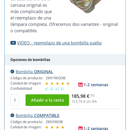
carcasa original es
más complicado que
el reemplazo de una
lámpara completa. Ofrecemos dos variantes - original
o compatible.
VIDEO - reemplazo de una bombilla suelta
Opciones de bombillas
Bombilla
ORIGINAL
Código de producto:
Z89196OOB
Calidad de imagen:
1-2 semanas
Confiabilidad:
185,98 €
[1]
153,70
€ sin IVA
Bombilla
COMPATIBLE
Código de producto:
Z80396OB
Calidad de imagen:
1-2 semanas