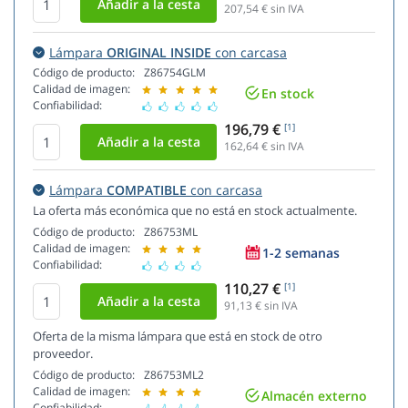
207,54
€ sin IVA
Lámpara
ORIGINAL INSIDE
con carcasa
Código de producto:
Z86754GLM
Calidad de imagen:
En stock
Confiabilidad:
196,79 €
[1]
162,64
€ sin IVA
Lámpara
COMPATIBLE
con carcasa
La oferta más económica que no está en stock actualmente.
Código de producto:
Z86753ML
Calidad de imagen:
1-2 semanas
Confiabilidad:
110,27 €
[1]
91,13
€ sin IVA
Oferta de la misma lámpara que está en stock de otro
proveedor.
Código de producto:
Z86753ML2
Calidad de imagen:
Almacén externo
Confiabilidad: