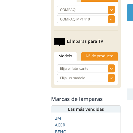
Lámparas para TV
Modelo
N° de producto
Marcas de lámparas
Las más vendidas
3M
ACER
BENQ