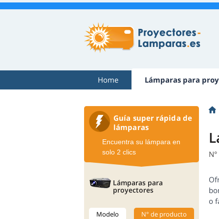
Home
Lámparas para proy
Guía super rápida de
lámparas
L
Encuentra su lámpara en
solo 2 clics
N°
Of
Lámparas para
proyectores
bo
o f
Modelo
N° de producto