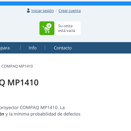
Iniciar sesión
Crear cuenta
Su cesta
0
está vacía
mpara
Info
Contacto
COMPAQ MP1410
AQ MP1410
 su proyector COMPAQ MP1410. La
ón
y la mínima probabilidad de defectos