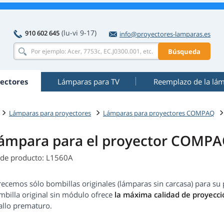
(lu-vi 9-17)
910 602 645
info@proyectores-lamparas.es
Búsqueda
ectores
Lámparas para TV
Reemplazo de la lá
Lámparas para proyectores
Lámparas para proyectores COMPAQ
ámpara para el proyector COMP
 de producto: L1560A
recemos sólo bombillas originales (lámparas sin carcasa) para
mbilla original sin módulo ofrece
la máxima calidad de proyecci
allo prematuro.