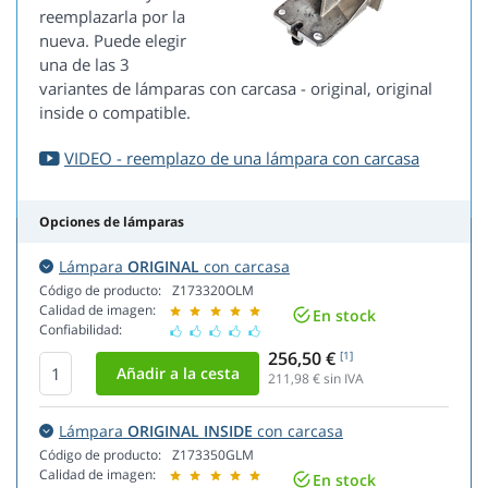
reemplazarla por la
nueva. Puede elegir
una de las 3
variantes de lámparas con carcasa - original, original
inside o compatible.
VIDEO - reemplazo de una lámpara con carcasa
Opciones de lámparas
Lámpara
ORIGINAL
con carcasa
Código de producto:
Z173320OLM
Calidad de imagen:
En stock
Confiabilidad:
256,50 €
[1]
211,98
€ sin IVA
Lámpara
ORIGINAL INSIDE
con carcasa
Código de producto:
Z173350GLM
Calidad de imagen:
En stock