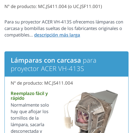
N° de producto: MC.JS411.004 (o UC.JSF11.001)
Para su proyector ACER VH-413S ofrecemos lámparas con
carcasa y bombillas sueltas de los fabricantes originales o
compatibles...
Lámparas con carcasa
para
proyector ACER VH-413S
N° de producto: MC.JS411.004
Reemplazo fácil y
rápido
Normalmente solo
hay que aflojar los
tornillos de la
lámpara, sacarla
desconectada y