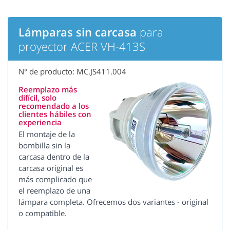
Lámparas sin carcasa
para
proyector ACER VH-413S
N° de producto: MC.JS411.004
Reemplazo más
difícil, solo
recomendado a los
clientes hábiles con
experiencia
El montaje de la
bombilla sin la
carcasa dentro de la
carcasa original es
más complicado que
el reemplazo de una
lámpara completa. Ofrecemos dos variantes - original
o compatible.