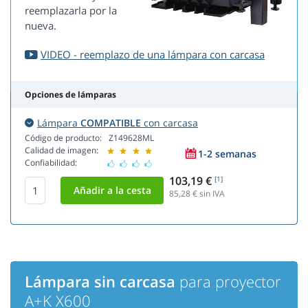
reemplazarla por la
nueva.
VIDEO - reemplazo de una lámpara con carcasa
Opciones de lámparas
Lámpara
COMPATIBLE
con carcasa
Código de producto:
Z149628ML
Calidad de imagen:
1-2 semanas
Confiabilidad:
103,19 €
[1]
85,28
€ sin IVA
Lámpara sin carcasa
para proyector
A+K X600