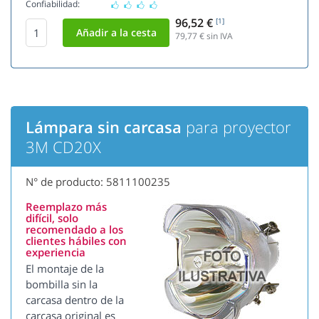
Confiabilidad:
96,52 €
[1]
79,77
€ sin IVA
Lámpara sin carcasa
para proyector
3M CD20X
N° de producto: 5811100235
Reemplazo más
difícil, solo
recomendado a los
clientes hábiles con
experiencia
El montaje de la
bombilla sin la
carcasa dentro de la
carcasa original es