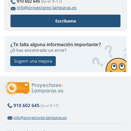
910 602 645
(lu-vi 9-17)
info@proyectores-lamparas.es
Escríbame
¿Te falta alguna información importante?
¿O has encontrado un error?
Sugerir una mejora
910 602 645
(lu-vi 9-17)
info@proyectores-lamparas.es