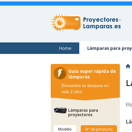
Home
Lámparas para proy
Guía super rápida de
lámparas
L
Encuentra su lámpara en
solo 2 clics
El
Lámparas para
proyectores
Lá
Modelo
N° de producto