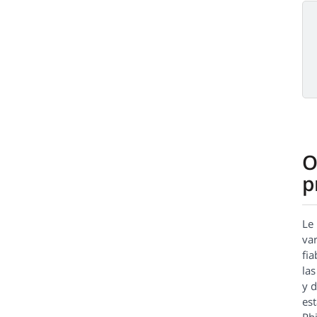
O
p
Le
var
fi
las
y d
es
Phi