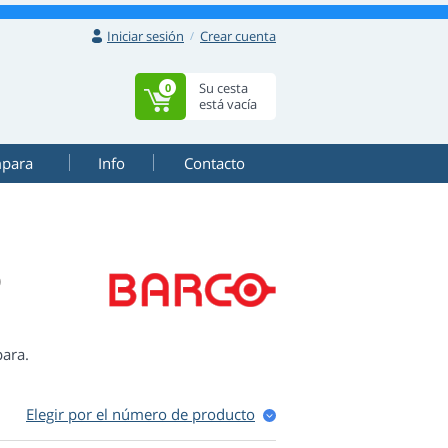
Iniciar sesión
Crear cuenta
Su cesta
0
está vacía
mpara
Info
Contacto
O
para.
Elegir por el número de produсto