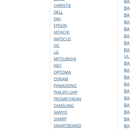
B
CHRISTIE
B
DELL
B
EIKI
B
EPSON
B
HITACHI
B
INFOCUS
B
JVC
B
LG
UL
MITSUBISHI
B
NEC
B
OPTOMA
B
OSRAM
B
PANASONIC
B
PHILIPS-UHP
B
PROMETHEAN
B
SAMSUNG
B
SANYO
B
SHARP
SMARTBOARD
B