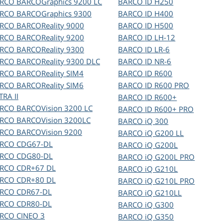
ARCO
BARCOGraphics 9200 LC
BARCO
ID H250
ARCO
BARCOGraphics 9300
BARCO
ID H400
ARCO
BARCOReality 9000
BARCO
ID H500
ARCO
BARCOReality 9200
BARCO
ID LH-12
ARCO
BARCOReality 9300
BARCO
ID LR-6
ARCO
BARCOReality 9300 DLC
BARCO
ID NR-6
ARCO
BARCOReality SIM4
BARCO
ID R600
ARCO
BARCOReality SIM6
BARCO
ID R600 PRO
TRA II
BARCO
ID R600+
ARCO
BARCOVision 3200 LC
BARCO
ID R600+ PRO
ARCO
BARCOVision 3200LC
BARCO
iQ 300
ARCO
BARCOVision 9200
BARCO
iQ G200 LL
ARCO
CDG67-DL
BARCO
iQ G200L
ARCO
CDG80-DL
BARCO
iQ G200L PRO
ARCO
CDR+67 DL
BARCO
iQ G210L
ARCO
CDR+80 DL
BARCO
iQ G210L PRO
ARCO
CDR67-DL
BARCO
iQ G210LL
ARCO
CDR80-DL
BARCO
iQ G300
ARCO
CINEO 3
BARCO
iQ G350