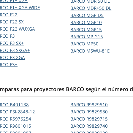
ARCO
F1+ XGA
BARCO
MDR 50 DL
ARCO
F1+ XGA WIDE
BARCO
MDR+50 DL
ARCO
F22
BARCO
MGP D5
ARCO
F22 SX+
BARCO
MGP10
ARCO
F22 WUXGA
BARCO
MGP15
ARCO
F3
BARCO
MP G15
ARCO
F3 SX+
BARCO
MP50
ARCO
F3 SXGA+
BARCO
MSWU-81E
ARCO
F3 XGA
ARCO
F3+
mparas para proyectores BARCO según el número d
ARCO
B401138
BARCO
R9829510
ARCO
PSI-2848-12
BARCO
R9829580
ARCO
R5976254
BARCO
R9829715
ARCO
R9801015
BARCO
R9829740