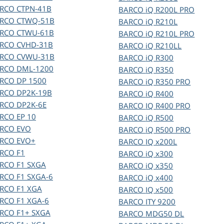
ARCO
CTPN-41B
BARCO
iQ R200L PRO
ARCO
CTWQ-51B
BARCO
iQ R210L
ARCO
CTWU-61B
BARCO
iQ R210L PRO
ARCO
CVHD-31B
BARCO
iQ R210LL
ARCO
CVWU-31B
BARCO
iQ R300
ARCO
DML-1200
BARCO
iQ R350
ARCO
DP 1500
BARCO
iQ R350 PRO
ARCO
DP2K-19B
BARCO
iQ R400
ARCO
DP2K-6E
BARCO
IQ R400 PRO
ARCO
EP 10
BARCO
iQ R500
ARCO
EVO
BARCO
iQ R500 PRO
ARCO
EVO+
BARCO
IQ x200L
ARCO
F1
BARCO
iQ x300
ARCO
F1 SXGA
BARCO
iQ x350
ARCO
F1 SXGA-6
BARCO
iQ x400
ARCO
F1 XGA
BARCO
IQ x500
ARCO
F1 XGA-6
BARCO
ITY 9200
ARCO
F1+ SXGA
BARCO
MDG50 DL