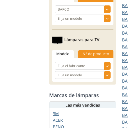
B
B
B
B
B
Lámparas para TV
B
B
B
Modelo
N° de producto
B
B
B
B
B
Marcas de lámparas
B
B
Las más vendidas
B
3M
B
ACER
B
BENQ