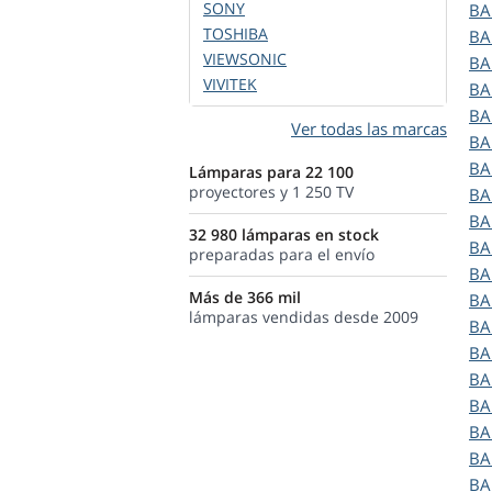
SONY
B
TOSHIBA
B
VIEWSONIC
B
VIVITEK
B
B
Ver todas las marcas
B
B
Lámparas para 22 100
proyectores y 1 250 TV
B
B
32 980 lámparas en stock
B
preparadas para el envío
B
Más de 366 mil
B
lámparas vendidas desde 2009
B
B
B
B
B
B
B