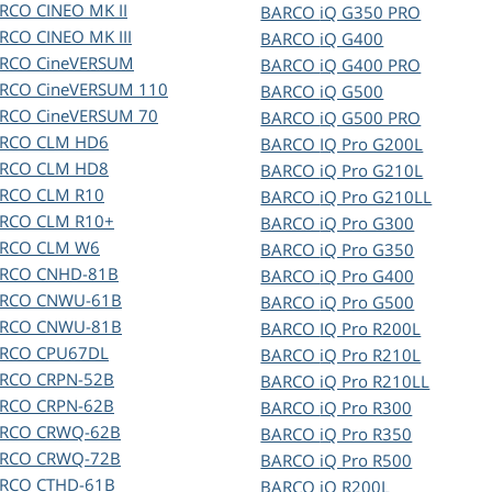
ARCO
CINEO MK II
BARCO
iQ G350 PRO
ARCO
CINEO MK III
BARCO
iQ G400
ARCO
CineVERSUM
BARCO
iQ G400 PRO
ARCO
CineVERSUM 110
BARCO
iQ G500
ARCO
CineVERSUM 70
BARCO
iQ G500 PRO
ARCO
CLM HD6
BARCO
IQ Pro G200L
ARCO
CLM HD8
BARCO
iQ Pro G210L
ARCO
CLM R10
BARCO
iQ Pro G210LL
ARCO
CLM R10+
BARCO
iQ Pro G300
ARCO
CLM W6
BARCO
iQ Pro G350
ARCO
CNHD-81B
BARCO
iQ Pro G400
ARCO
CNWU-61B
BARCO
iQ Pro G500
ARCO
CNWU-81B
BARCO
IQ Pro R200L
ARCO
CPU67DL
BARCO
iQ Pro R210L
ARCO
CRPN-52B
BARCO
iQ Pro R210LL
ARCO
CRPN-62B
BARCO
iQ Pro R300
ARCO
CRWQ-62B
BARCO
iQ Pro R350
ARCO
CRWQ-72B
BARCO
iQ Pro R500
ARCO
CTHD-61B
BARCO
iQ R200L