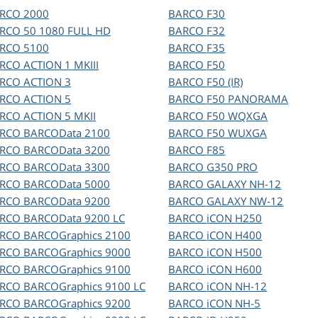
ARCO
2000
BARCO
F30
ARCO
50 1080 FULL HD
BARCO
F32
ARCO
5100
BARCO
F35
ARCO
ACTION 1 MKIII
BARCO
F50
ARCO
ACTION 3
BARCO
F50 (IR)
ARCO
ACTION 5
BARCO
F50 PANORAMA
ARCO
ACTION 5 MKII
BARCO
F50 WQXGA
ARCO
BARCOData 2100
BARCO
F50 WUXGA
ARCO
BARCOData 3200
BARCO
F85
ARCO
BARCOData 3300
BARCO
G350 PRO
ARCO
BARCOData 5000
BARCO
GALAXY NH-12
ARCO
BARCOData 9200
BARCO
GALAXY NW-12
ARCO
BARCOData 9200 LC
BARCO
iCON H250
ARCO
BARCOGraphics 2100
BARCO
iCON H400
ARCO
BARCOGraphics 9000
BARCO
iCON H500
ARCO
BARCOGraphics 9100
BARCO
iCON H600
ARCO
BARCOGraphics 9100 LC
BARCO
iCON NH-12
ARCO
BARCOGraphics 9200
BARCO
iCON NH-5