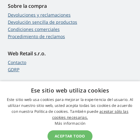
Sobre la compra
Devoluciones y reclamaciones
Devolución sencilla de productos
Condiciones comerciales
Procedimiento de reclamos
Web Retail s.r.o.
Contacto
GDRP
Ese sitio web utiliza cookies
4,9
estrellas
Este sitio web usa cookies para mejorar la experiencia del usuario. Al
545 opiniones
Google
utilizar nuestro sitio web, usted acepta todas las cookies de acuerdo
con nuestra Política de cookies. También puede
aceptar sólo las
cookies necesarias.
© 2009 - 2026 Proyectores-Lamparas.es
Más información
ACEPTAR TODO